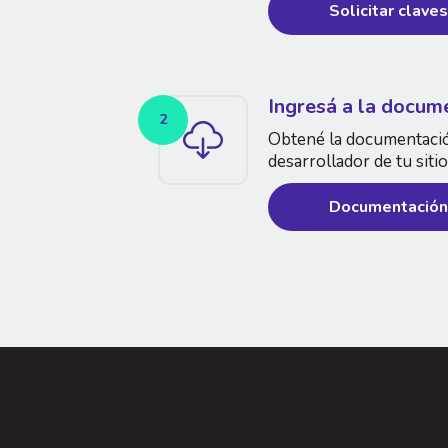
Solicitar clave
Ingresá a la docum
2
Obtené la documentació
desarrollador de tu siti
Documentació