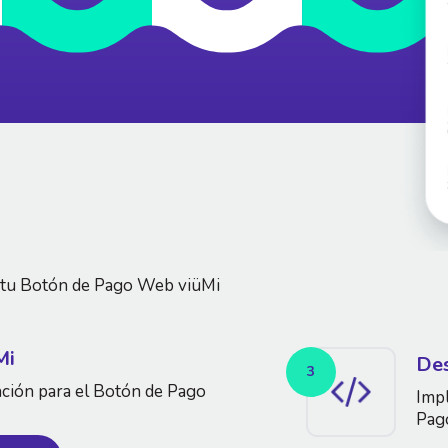
r tu Botón de Pago Web viüMi
Mi
Des
3
ación para el Botón de Pago
Impl
Pag