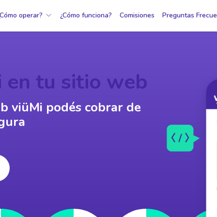
¿Cómo operar?
¿Cómo funciona?
Comisiones
Preguntas Frecue
 en tu sitio web
b viüMi podés cobrar de
egura