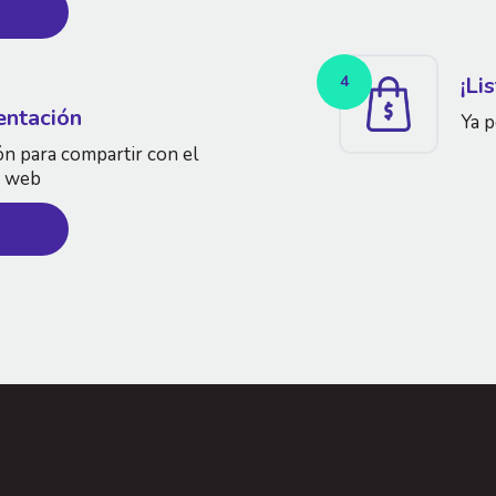
s
4
¡Lis
entación
Ya 
n para compartir con el
o web
n