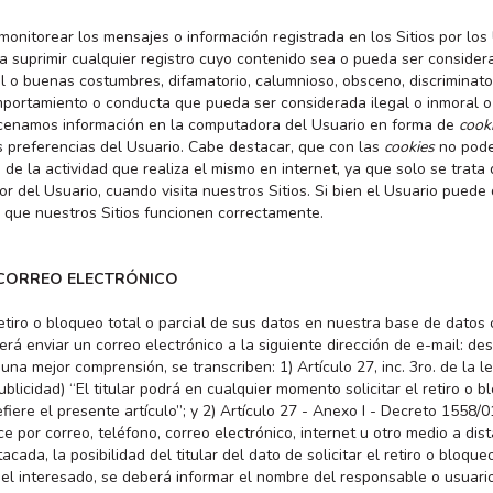
onitorear los mensajes o información registrada en los Sitios por los
 suprimir cualquier registro cuyo contenido sea o pueda ser considerad
al o buenas costumbres, difamatorio, calumnioso, obsceno, discriminator
mportamiento o conducta que pueda ser considerada ilegal o inmoral o
acenamos información en la computadora del Usuario en forma de
cook
las preferencias del Usuario. Cabe destacar, que con las
cookies
no pode
de la actividad que realiza el mismo en internet, ya que solo se trat
r del Usuario, cuando visita nuestros Sitios. Si bien el Usuario puede
que nuestros Sitios funcionen correctamente.
 CORREO ELECTRÓNICO
etiro o bloqueo total o parcial de sus datos en nuestra base de datos o
rá enviar un correo electrónico a la siguiente dirección de e-mail: de
na mejor comprensión, se transcriben: 1) Artículo 27, inc. 3ro. de la le
blicidad) “El titular podrá en cualquier momento solicitar el retiro o 
fiere el presente artículo”; y 2) Artículo 27 - Anexo I - Decreto 1558/
ce por correo, teléfono, correo electrónico, internet u otro medio a di
cada, la posibilidad del titular del dato de solicitar el retiro o bloque
del interesado, se deberá informar el nombre del responsable o usuar