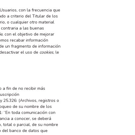
 Usuarios, con la frecuencia que
o a criterio del Titular de los
io, o cualquier otro material
 contraria a las buenas
ie
, con el objetivo de mejorar
mos recabar información
a de un fragmento de información
 desactivar el uso de
cookies
, le
 a fin de no recibir más
suscripción
y 25.326: (Archivos, registros o
bloqueo de su nombre de los
01: “En toda comunicación con
stancia a conocer, se deberá
o, total o parcial, de su nombre
io del banco de datos que