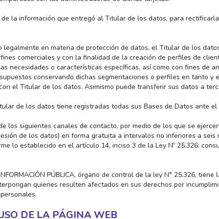
de la información que entregó al Titular de los datos, para rectificarla y
 legalmente en materia de protección de datos, el Titular de los dat
fines comerciales y con la finalidad de la creación de perfiles de clien
las necesidades o características específicas, así como con fines de an
upuestos conservando dichas segmentaciones o perfiles en tanto y en
on el Titular de los datos. Asimismo puede transferir sus datos a terc
ular de los datos tiene registradas todas sus Bases de Datos ante el
 de los siguientes canales de contacto, por medio de los que se ejerce
resión de los datos) en forma gratuita a intervalos no inferiores a sei
rme lo establecido en el artículo 14, inciso 3 de la Ley Nº 25.326: cons
ORMACIÓN PÚBLICA, órgano de control de la ley N° 25.326, tiene la 
terpongan quienes resulten afectados en sus derechos por incumplimi
s personales.
 USO DE LA PÁGINA WEB