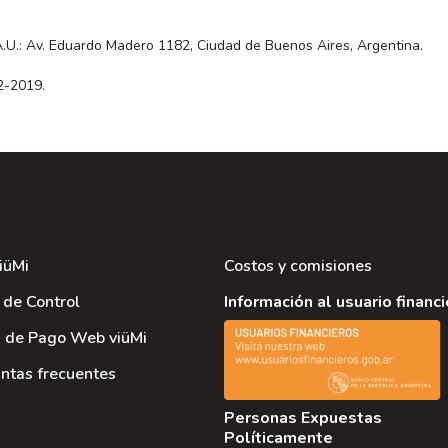
A.U.: Av. Eduardo Madero 1182, Ciudad de Buenos Aires, Argentina.
2-2019.
iüMi
Costos y comisiones
 de Control
Información al usuario financ
 de Pago Web viüMi
ntas frecuentes
Personas Expuestas
Políticamente