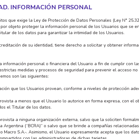
DAD. INFORMACIÓN PERSONAL
tos que exige la Ley de Protección de Datos Personales (Ley N° 25.326
e por objeto proteger la información personal de los Usuarios que se 
tular de los datos para garantizar la intimidad de los Usuarios.
acreditación de su identidad, tiene derecho a solicitar y obtener inform
a información personal o financiera del Usuario a fin de cumplir con l
estrictas medidas y procesos de seguridad para prevenir el acceso no 
eemos son las siguientes:
ción que los Usuarios provean, conforme a niveles de protección ade
provista a menos que el Usuario lo autorice en forma expresa, con el o
dos el Titular de los datos.
provista a ninguna organización externa, salvo que la soliciten forma
a Argentina (“BCRA)” o salvo que se brinde a compañías relacionadas 
nco Macro S.A.-. Asimismo, el Usuario expresamente acepta que los dat
compartidos con las administradoras de dichas tarjetas.